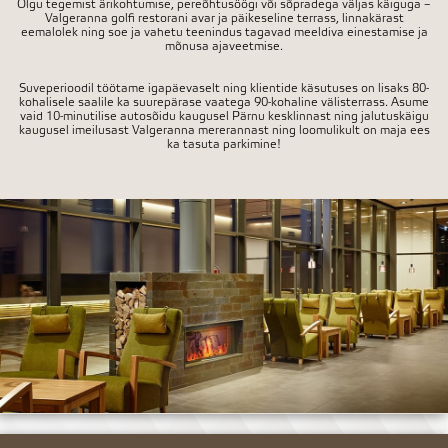
Olgu tegemist ärikohtumise, pereõhtusöögi või sõpradega väljas käiguga –
Valgeranna golfi restorani avar ja päikeseline terrass, linnakärast
eemalolek ning soe ja vahetu teenindus tagavad meeldiva einestamise ja
mõnusa ajaveetmise.
Suveperioodil töötame igapäevaselt ning klientide käsutuses on lisaks 80-
kohalisele saalile ka suurepärase vaatega 90-kohaline välisterrass. Asume
vaid 10-minutilise autosõidu kaugusel Pärnu kesklinnast ning jalutuskäigu
kaugusel imeilusast Valgeranna mererannast ning loomulikult on maja ees
ka tasuta parkimine!