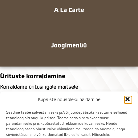
A La Carte
Joogimenüü
Ürituste korraldamine
Korraldame üritusi igale maitsele
Pakume lahendusi erinevate sündmuste ja seltskondade
Küpsiste nõusoleku haldamine
jaoks – olgu see klassikaline golfivõistlus, elegantne
Seadme teabe salvestamiseks ja/või juurdepääsuks kasutame selliseid
sünnipäevabuffee, suupistetega vastuvõtt või midagi
tehnoloogiaid nagu küpsised. Teeme seda sirvimiskogemuse
täiesti omanäolist. Võta meiega ühendust, et kokku panna
parandamiseks ja isikupärastatud reklaamide kuvamiseks. Nende
tehnoloogiatega nõustumine võimaldab meil töödelda andmeid, nagu
just sinu sündmusele sobiv lahendus:
sirvimiskäitumine või kordumatud ID-d sellel saidil. Nõusoleku