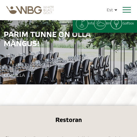
Est
Info
Ilm
Golfbox
PARIM TUNNE ON OLLA
MÄNGUS!
KERI ALLA
Restoran