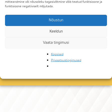
mitteandmine või nõusoleku tagasivõtmine võib teatud funktsioone ja
funktsioone negatiivselt mõjutada.
Golfirestoran on avatud.
Nõustun
Keeldun
IGA PÄEV: 12:00 – 20:00
Lisainfo:
resto@wbg.ee
Vaata tingimusi
Tel:
Küpsised
Privaatsustingimused
+372 53882068