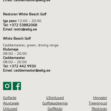
Email:
caddiemaster@wbg.ee
Restoran White Beach Golf
Iga päev
12:00 – 20:00
Tel:
+372 53882068
Email:
resto@wbg.ee
White Beach Golf
Caddiemaster, green, driving range.
Klubimaja
08:00 – 20:00
Caddiemaster
08:00 – 20:00
Tel:
+372 442 9930
Email:
caddiemaster@wbg.ee
Golfarile
Võistlused
Hinnakiri
Alustajale
Golfiakadeemia
Treeningud
Üritused
Golfiklubi
Restoran