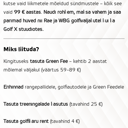
kutse vaid liikmetele mõeldud sündmustele – kõik see
vaid
99 € aastas
.
Naudi rohkem, maksa vähem ja saa
parimad hüved nii Rae ja WBG golfiväljakutel kui ka
Golf X stuudiotes.
Miks liituda?
Kingituseks
tasuta Green Fee
– kehtib 2 aastat
mõlemal väljakul (väärtus 59–89 €)
Erihinnad
rangepallidele, golfiautodele ja Green Feedele
Tasuta treeningalade kasutus
(tavahind 25 €)
Tasuta golfikäru rent
(tavahind 4 €)