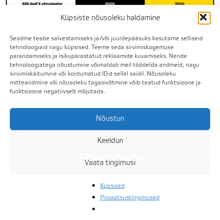
Küpsiste nõusoleku haldamine
Seadme teabe salvestamiseks ja/või juurdepääsuks kasutame selliseid
tehnoloogiaid nagu küpsised. Teeme seda sirvimiskogemuse
parandamiseks ja isikupärastatud reklaamide kuvamiseks. Nende
tehnoloogiatega nõustumine võimaldab meil töödelda andmeid, nagu
sirvimiskäitumine või kordumatud ID-d sellel saidil. Nõusoleku
Arvutuslik näide. Topelt tagasi, kui mitte
mitteandmine või nõusoleku tagasivõtmine võib teatud funktsioone ja
rohkem..
funktsioone negatiivselt mõjutada.
Maksan Membershipi eest 99 €
ja saan kingituseks GF
Nõustun
voucheri väärtusega
keskmiselt 79 €
– olen peaaegu
Keeldun
tasa.
Vaata tingimusi
Ostan
1000 rangepalli
ja
säästan 40 €
. Käin hooajal
Küpsised
vähemalt 20 korda
mängimas. Kasutan
15 korral
Privaatsustingimused
golfikäru
,
säästan 60 €
.
5 korral rendin golfiauto
soodushinnaga
,
säästan 75€
. Treeningalad on samuti