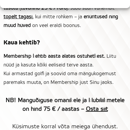
tasuta
(
tavahind 25 € / kord
). Juba saan vähemalt
topelt tagasi
, kui mitte rohkem – ja
eriüritused ning
muud hüved
on veel eraldi boonus.
Kaua kehtib?
Membership kehtib aasta alates ostuhetkest.
Liitu
nüüd ja kasuta kõiki eeliseid terve aasta.
Kui armastad golfi ja soovid oma mängukogemust
paremaks muuta, on Membership just Sinu jaoks.
NB! Mänguõiguse omanikele ja klubiliikmetele
on hind 75 € / aastas –
Osta siit
Küsimuste korral võta meiega ühendust.