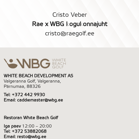
Cristo Veber
Rae x WBG kogukonnajuht
cristo@raegolf.ee
WHITE BEACH DEVELOPMENT AS
Valgeranna Golf, Valgeranna,
Pärnumaa, 88326
Tel:
+372 442 9930
Email:
caddiemaster@wbg.ee
Restoran White Beach Golf
Iga päev
12:00 – 20:00
Tel:
+372 53882068
Email:
resto@wbg.ee