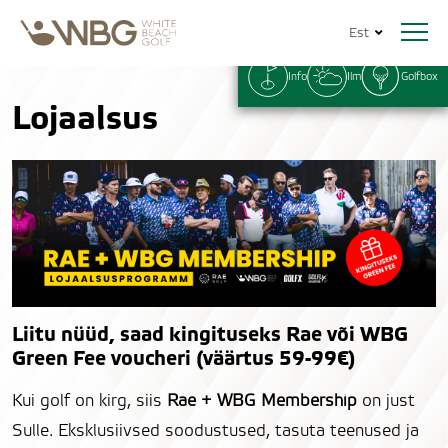
Est
Info
Ilm
Golfbox
Lojaalsus
Liitu nüüd, saad kingituseks Rae või WBG
Green Fee voucheri (väärtus 59-99€)
Kui golf on kirg, siis
Rae + WBG Membership
on just
Sulle. Eksklusiivsed soodustused, tasuta teenused ja