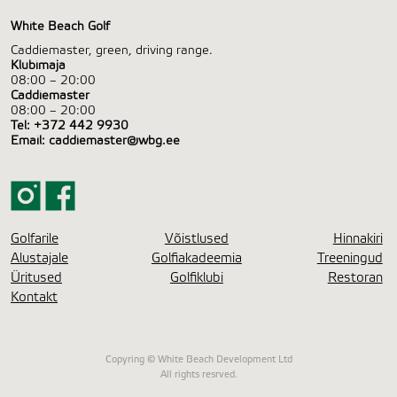
White Beach Golf
Caddiemaster, green, driving range.
Klubimaja
08:00 – 20:00
Caddiemaster
08:00 – 20:00
Tel:
+372 442 9930
Email:
caddiemaster@wbg.ee
Golfarile
Võistlused
Hinnakiri
Alustajale
Golfiakadeemia
Treeningud
Üritused
Golfiklubi
Restoran
Kontakt
Copyring © White Beach Development Ltd
All rights resrved.