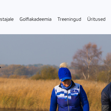
stajale
Golfiakadeemia
Treeningud
Üritused