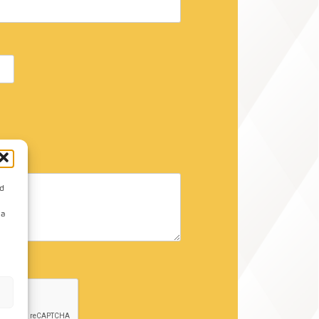
id
da