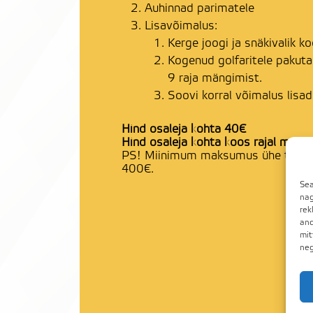
Auhinnad parimatele
Lisavõimalus:
Kerge joogi ja snäkivalik koo
Kogenud golfaritele pakutak
9 raja mängimist.
Soovi korral võimalus lisa
Hind osaleja kohta 40€
Hind osaleja kohta koos rajal män
PS! Miinimum maksumus ühe tutvu
400€.
Sea
nag
rek
and
mit
neg