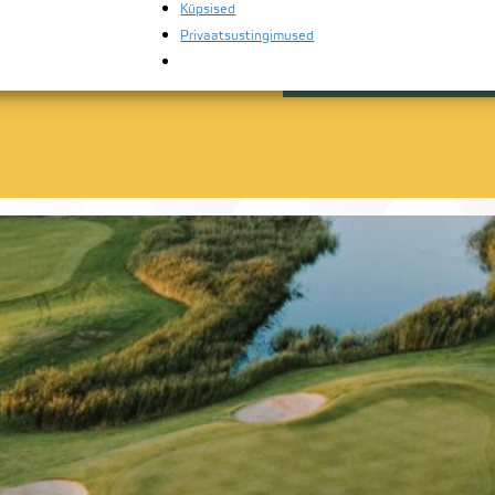
Küpsised
Privaatsustingimused