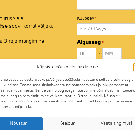
lituse ajal:
Kuupäev
*
se soovi korral väljakul
MM
slash
da 3 raja mängimine
Algusaeg
*
DD
:
slash
gimisega 55€
YYYY
Hours
Minutes
stuskursuse kohta on
Küpsiste nõusoleku haldamine
Kommentaar/küsimus meile
dme teabe salvestamiseks ja/või juurdepääsuks kasutame selliseid tehnoloogia
u küpsised. Teeme seda sirvimiskogemuse parandamiseks ja isikupärastatud
laamide kuvamiseks. Nende tehnoloogiatega nõustumine võimaldab meil töödel
meid, nagu sirvimiskäitumine või kordumatud ID-d sellel saidil. Nõusoleku
teandmine või nõusoleku tagasivõtmine võib teatud funktsioone ja funktsioone
atiivselt mõjutada.
CAPTCHA
Nõustun
Keeldun
Vaata tingimusi