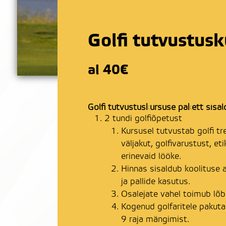
Golfi tutvustus
al 40€
Golfi tutvustuskursuse pakett sisal
2 tundi golfiõpetust
Kursusel tutvustab golfi tr
väljakut, golfivarustust, eti
erinevaid lööke.
Hinnas sisaldub koolituse 
ja pallide kasutus.
Osalejate vahel toimub lõb
Kogenud golfaritele pakutak
9 raja mängimist.