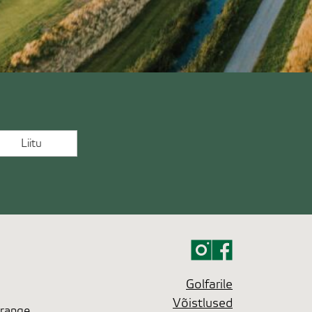
Golfarile
Võistlused
 range.