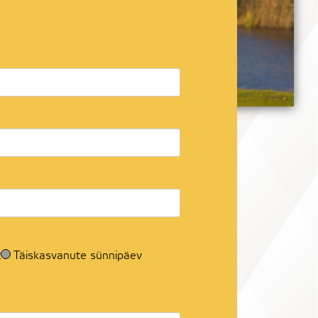
t
Täiskasvanute sünnipäev