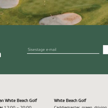
a
an White Beach Golf
White Beach Golf
ev
12:00 – 20:00
Caddiemaster, green, driving