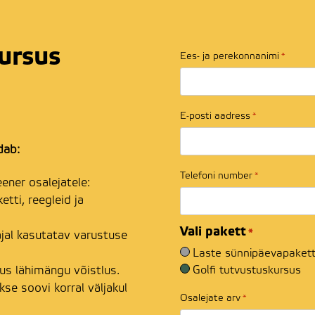
kursus
Ees- ja perekonnanimi
*
E-posti aadress
*
dab:
Telefoni number
*
eener osalejatele:
ketti, reegleid ja
Vali pakett
*
ajal kasutatav varustuse
Laste sünnipäevapaket
Golfi tutvustuskursus
us lähimängu võistlus.
se soovi korral väljakul
Osalejate arv
*