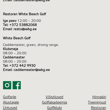
Email:
caddiemaster@wbg.ee
Restoran White Beach Golf
Iga päev
12:00 – 20:00
Tel:
+372 53882068
Email:
resto@wbg.ee
White Beach Golf
Caddiemaster, green, driving range.
Klubimaja
08:00 – 20:00
Caddiemaster
08:00 – 20:00
Tel:
+372 442 9930
Email:
caddiemaster@wbg.ee
Golfarile
Võistlused
Hinnakiri
Alustajale
Golfiakadeemia
Treeningud
Üritused
Golfiklubi
Restoran