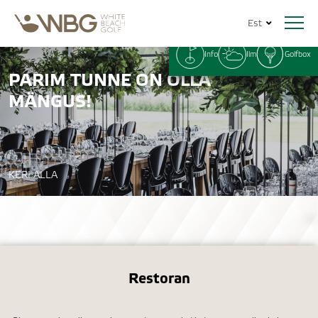
Est
Info
Ilm
Golfbox
PARIM TUNNE ON OLLA
MÄNGUS!
KERI ALLA
Restoran