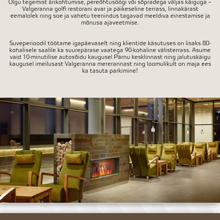
Olgu tegemist ärikohtumise, pereõhtusöögi või sõpradega väljas käiguga –
Valgeranna golfi restorani avar ja päikeseline terrass, linnakärast
eemalolek ning soe ja vahetu teenindus tagavad meeldiva einestamise ja
mõnusa ajaveetmise.
Suveperioodil töötame igapäevaselt ning klientide käsutuses on lisaks 80-
kohalisele saalile ka suurepärase vaatega 90-kohaline välisterrass. Asume
vaid 10-minutilise autosõidu kaugusel Pärnu kesklinnast ning jalutuskäigu
kaugusel imeilusast Valgeranna mererannast ning loomulikult on maja ees
ka tasuta parkimine!