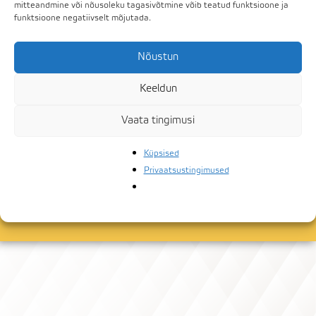
mitteandmine või nõusoleku tagasivõtmine võib teatud funktsioone ja
funktsioone negatiivselt mõjutada.
Golfirestoran on avatud.
Nõustun
Keeldun
IGA PÄEV: 12:00 – 20:00
Lisainfo:
resto@wbg.ee
Vaata tingimusi
Tel:
Küpsised
Privaatsustingimused
+372 53882068