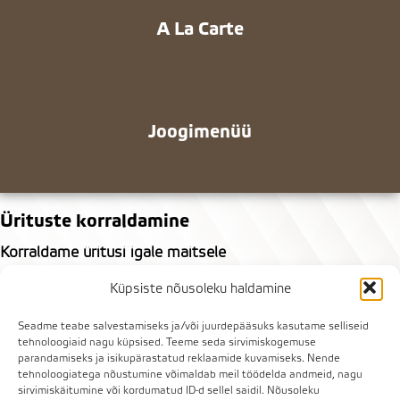
A La Carte
Joogimenüü
Ürituste korraldamine
Korraldame üritusi igale maitsele
Pakume lahendusi erinevate sündmuste ja seltskondade
Küpsiste nõusoleku haldamine
jaoks – olgu see klassikaline golfivõistlus, elegantne
Seadme teabe salvestamiseks ja/või juurdepääsuks kasutame selliseid
sünnipäevabuffee, suupistetega vastuvõtt või midagi
tehnoloogiaid nagu küpsised. Teeme seda sirvimiskogemuse
täiesti omanäolist. Võta meiega ühendust, et kokku panna
parandamiseks ja isikupärastatud reklaamide kuvamiseks. Nende
tehnoloogiatega nõustumine võimaldab meil töödelda andmeid, nagu
just sinu sündmusele sobiv lahendus:
sirvimiskäitumine või kordumatud ID-d sellel saidil. Nõusoleku