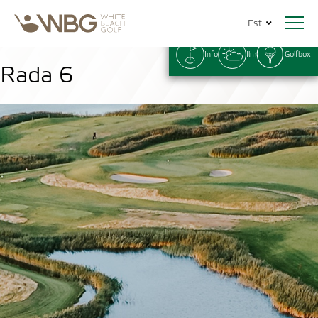
Est
Info
Ilm
Golfbox
Rada 6