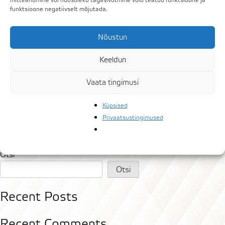
mitteandmine või nõusoleku tagasivõtmine võib teatud funktsioone ja
funktsioone negatiivselt mõjutada.
Nõustun
Keeldun
Vaata tingimusi
Küpsised
Privaatsustingimused
Navigeerimine
Previous:
Rada 7
Otsi
Otsi
Recent Posts
Recent Comments