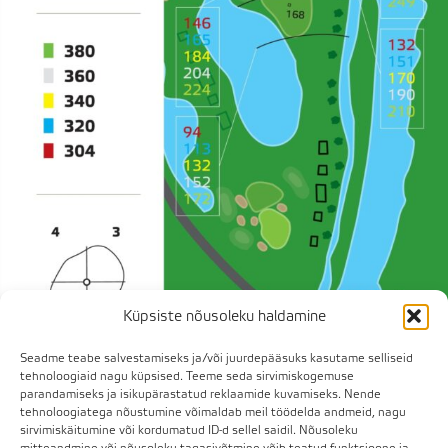
Küpsiste nõusoleku haldamine
Seadme teabe salvestamiseks ja/või juurdepääsuks kasutame selliseid
tehnoloogiaid nagu küpsised. Teeme seda sirvimiskogemuse
parandamiseks ja isikupärastatud reklaamide kuvamiseks. Nende
tehnoloogiatega nõustumine võimaldab meil töödelda andmeid, nagu
sirvimiskäitumine või kordumatud ID-d sellel saidil. Nõusoleku