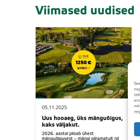
Viimased uudised
Sea
nag
rek
and
mit
05.11.2025
neg
Uus hooaeg, üks mänguõigus,
kaks väljakut.
2026. aastal piisab ühest
mänguõigusest – mängi piiramatult nii