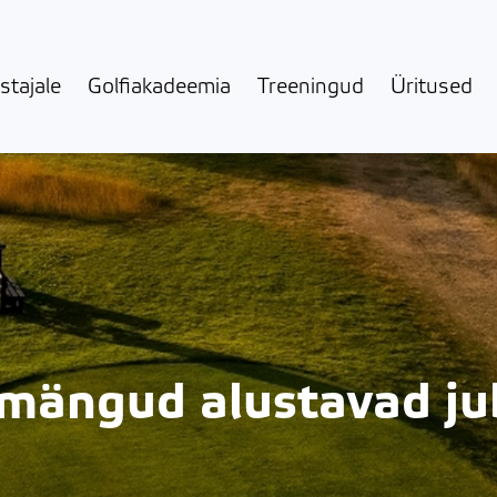
stajale
Golfiakadeemia
Treeningud
Üritused
ngud alustavad juba