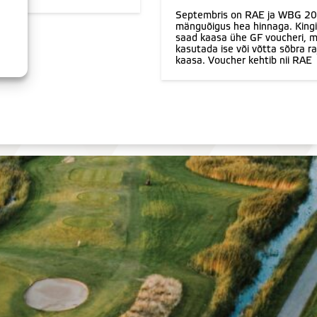
Septembris on RAE ja WBG 20
mänguõigus hea hinnaga. King
saad kaasa ühe GF voucheri, m
kasutada ise või võtta sõbra ra
kaasa. Voucher kehtib nii RAE