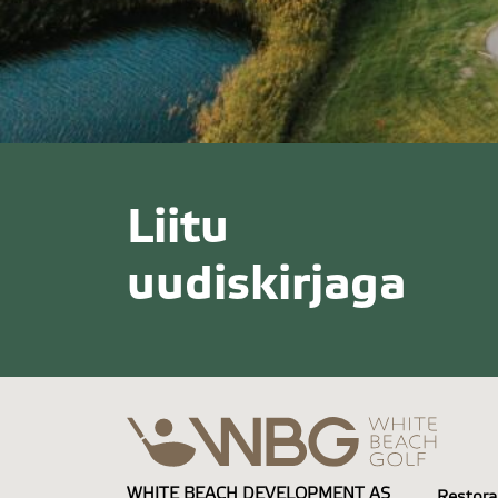
Liitu
uudiskirjaga
WHITE BEACH DEVELOPMENT AS
Restora