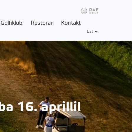
Info
Ilm
Golfbox
Golfiklubi
Restoran
Kontakt
Est
 16. aprillil