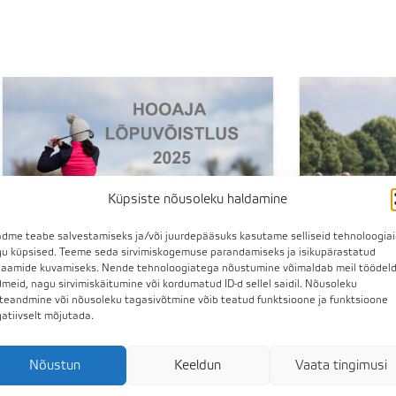
Küpsiste nõusoleku haldamine
dme teabe salvestamiseks ja/või juurdepääsuks kasutame selliseid tehnoloogia
u küpsised. Teeme seda sirvimiskogemuse parandamiseks ja isikupärastatud
laamide kuvamiseks. Nende tehnoloogiatega nõustumine võimaldab meil töödel
meid, nagu sirvimiskäitumine või kordumatud ID-d sellel saidil. Nõusoleku
teandmine või nõusoleku tagasivõtmine võib teatud funktsioone ja funktsioone
07.10.2025
23.09.2025
atiivselt mõjutada.
Hooaja lõpuvõistlus 2025
SÜGIS MU
VALGERANNA GOLFIKLUBI HOOAJA
Laupäeval 27
Nõustun
Keeldun
Vaata tingimusi
LÕPUVÕISTLUS 2025 Valgerannas 11.
sügise ägedai
oktoobril algusega kell 11:30
ja juhend