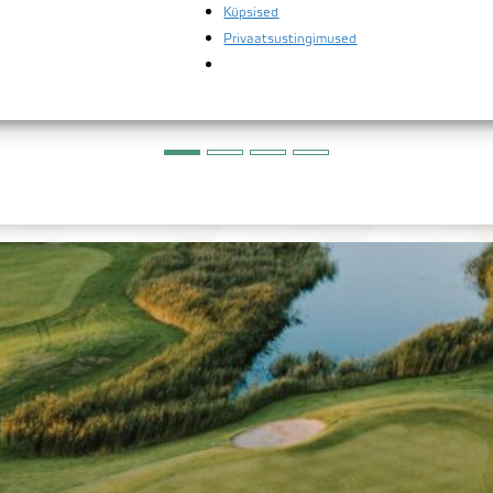
ühisstardist. Võistlustasu 95€
Küpsised
(makselink) WBG hooajapileti omanik
Privaatsustingimused
65€ (makselink) VGK juunior 40€
(makselink) ​Juhend