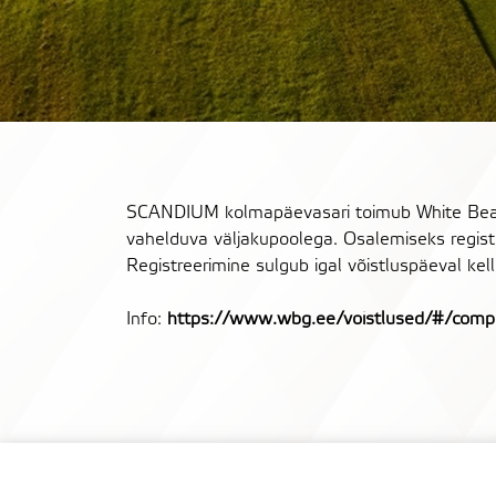
SCANDIUM kolmapäevasari toimub White Beach G
vahelduva väljakupoolega. Osalemiseks regist
Registreerimine sulgub igal võistluspäeval kel
Info:
https://www.wbg.ee/voistlused/#/comp