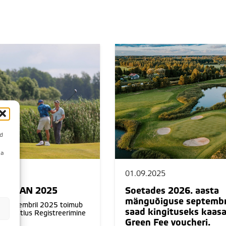
id
da
01.09.2025
LLIGAN 2025
Soetades 2026. aasta
mänguõiguse septembr
. septembril 2025 toimub
saad kingituseks kaas
m võistlus Registreerimine
Green Fee voucheri.