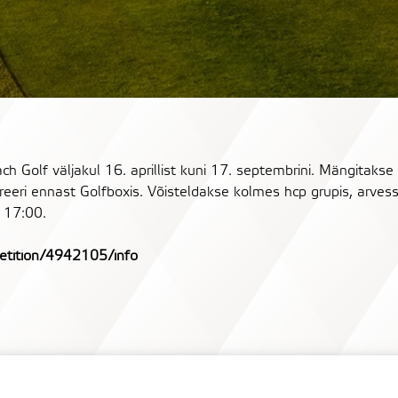
olf väljakul 16. aprillist kuni 17. septembrini. Mängitakse 
reeri ennast Golfboxis. Võisteldakse kolmes hcp grupis, arve
l 17:00.
etition/4942105/info