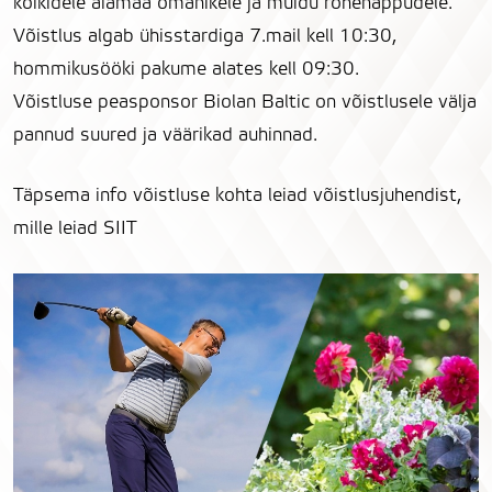
kõikidele aiamaa omanikele ja muidu rohenäppudele.
Võistlus algab ühisstardiga 7.mail kell 10:30,
hommikusööki pakume alates kell 09:30.
Võistluse peasponsor Biolan Baltic on võistlusele välja
pannud suured ja väärikad auhinnad.
Täpsema info võistluse kohta leiad võistlusjuhendist,
mille leiad
SIIT