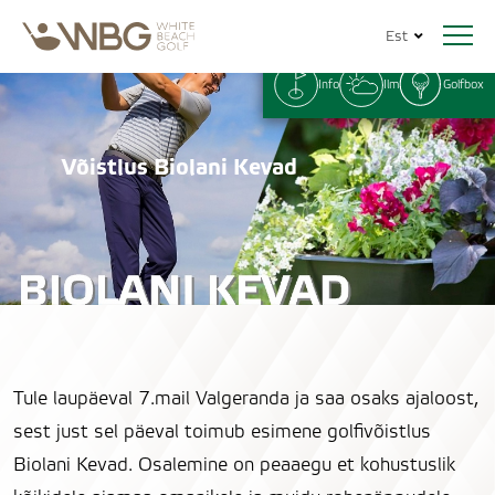
Est
Info
Ilm
Golfbox
Võistlus Biolani Kevad
Tule laupäeval 7.mail Valgeranda ja saa osaks ajaloost,
sest just sel päeval toimub esimene golfivõistlus
Biolani Kevad. Osalemine on peaaegu et kohustuslik