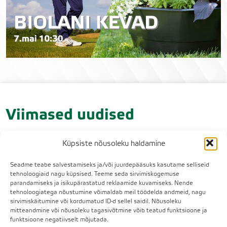
Viimased uudised
Küpsiste nõusoleku haldamine
Seadme teabe salvestamiseks ja/või juurdepääsuks kasutame selliseid
tehnoloogiaid nagu küpsised. Teeme seda sirvimiskogemuse
parandamiseks ja isikupärastatud reklaamide kuvamiseks. Nende
tehnoloogiatega nõustumine võimaldab meil töödelda andmeid, nagu
sirvimiskäitumine või kordumatud ID-d sellel saidil. Nõusoleku
mitteandmine või nõusoleku tagasivõtmine võib teatud funktsioone ja
funktsioone negatiivselt mõjutada.