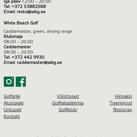
Iga päev
12:00 – 20:00
Tel:
+372 53882068
Email:
resto@wbg.ee
White Beach Golf
Caddiemaster, green, driving range.
Klubimaja
08:00 – 20:00
Caddiemaster
08:00 – 20:00
Tel:
+372 442 9930
Email:
caddiemaster@wbg.ee
Golfarile
Võistlused
Hinnakiri
Alustajale
Golfiakadeemia
Treeningud
Üritused
Golfiklubi
Restoran
Kontakt