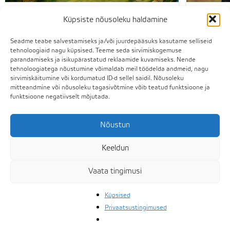
05.11.2025
07.10.20
Küpsiste nõusoleku haldamine
Uus hooaeg, üks mänguõigus,
Hooaja 
Seadme teabe salvestamiseks ja/või juurdepääsuks kasutame selliseid
kaks väljakut.
VALGERA
tehnoloogiaid nagu küpsised. Teeme seda sirvimiskogemuse
LÕPUVÕIS
2026. aastal piisab ühest mänguõigusest –
parandamiseks ja isikupärastatud reklaamide kuvamiseks. Nende
oktoobril 
mängi piiramatult nii RAE-s kui WBG-s.
tehnoloogiatega nõustumine võimaldab meil töödelda andmeid, nagu
Võistlust
Mänguõigus toob endaga kaasa ka mitmeid
sirvimiskäitumine või kordumatud ID-d sellel saidil. Nõusoleku
hooajapil
hüvesid: Erihinnad range-i pallidele,
mitteandmine või nõusoleku tagasivõtmine võib teatud funktsioone ja
juunior 40
golfiautodele ja Green Feedele. Võimaluse
funktsioone negatiivselt mõjutada.
võtta igal
Nõustun
Keeldun
Vaata tingimusi
Küpsised
Privaatsustingimused