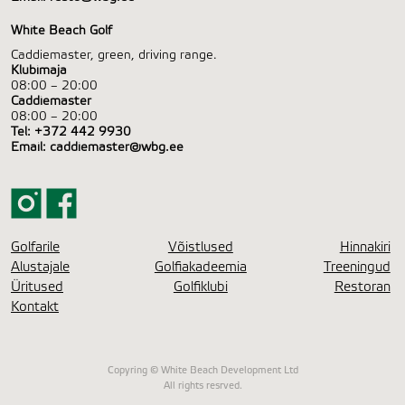
White Beach Golf
Caddiemaster, green, driving range.
Klubimaja
08:00 – 20:00
Caddiemaster
08:00 – 20:00
Tel:
+372 442 9930
Email:
caddiemaster@wbg.ee
Golfarile
Võistlused
Hinnakiri
Alustajale
Golfiakadeemia
Treeningud
Üritused
Golfiklubi
Restoran
Kontakt
Copyring © White Beach Development Ltd
All rights resrved.