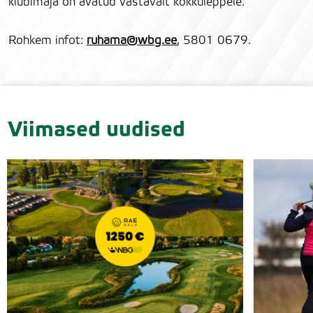
klubimaja on avatud vastavalt kokkuleppele.
Rohkem infot:
ruhama@wbg.ee
, 5801 0679.
Viimased uudised