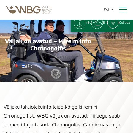
Est
Info
Ilm
Golfbox
Väljak on avatud – kiireim info
Chronogolfis
Väljaku lahtiolekuinfo leiad kõige kiiremini
Chronogolfist. WBG väljak on avatud. Tii-aegu saab
broneerida ja tasuda Chronogolfis. Caddiemaster ja