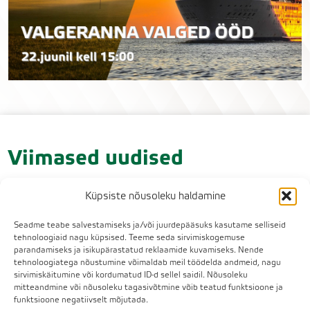
Viimased uudised
Küpsiste nõusoleku haldamine
Seadme teabe salvestamiseks ja/või juurdepääsuks kasutame selliseid
tehnoloogiaid nagu küpsised. Teeme seda sirvimiskogemuse
parandamiseks ja isikupärastatud reklaamide kuvamiseks. Nende
tehnoloogiatega nõustumine võimaldab meil töödelda andmeid, nagu
sirvimiskäitumine või kordumatud ID-d sellel saidil. Nõusoleku
mitteandmine või nõusoleku tagasivõtmine võib teatud funktsioone ja
funktsioone negatiivselt mõjutada.