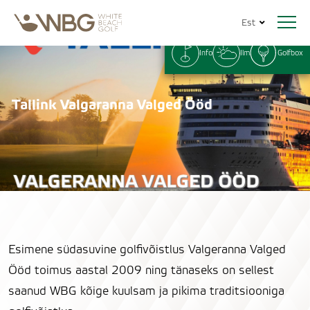
Est
Info
Ilm
Golfbox
Tallink Valgaranna Valged Ööd
Esimene südasuvine golfivõistlus Valgeranna Valged
Ööd toimus aastal 2009 ning tänaseks on sellest
saanud WBG kõige kuulsam ja pikima traditsiooniga