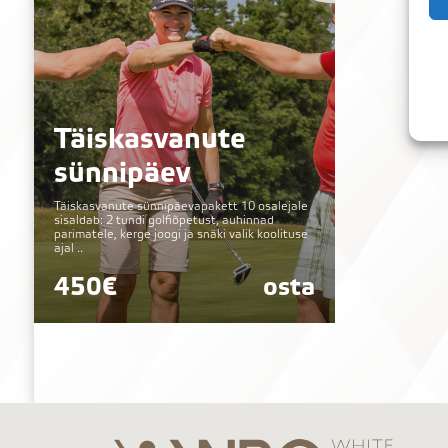
Täiskasvanute
sünnipäev
Täiskasvanute sünnipäevapakett 10 osalejale
sisaldab: 2 tundi golfiõpetust, auhinnad
parimatele, kerge joogi ja snäki valik koolituse
ajal ..
450€
osta