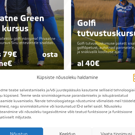
aatne Green
Golfi
 kursus
tutvustuskurs
llektiiv golfi mängima! Privaatne
kursus Sinu ettevõttele sisaldab..
Golfi tutvustuskursuse pakett sisa
golfiõpetust, auhinnad parimatele,
ja snäkivalik koolituse ajal…
s 79€
osta
ne€
al 40€
Küpsiste nõusoleku haldamine
dme teabe salvestamiseks ja/või juurdepääsuks kasutame selliseid tehnoloogia
u küpsised. Teeme seda sirvimiskogemuse parandamiseks ja isikupärastatud
laamide kuvamiseks. Nende tehnoloogiatega nõustumine võimaldab meil töödel
meid, nagu sirvimiskäitumine või kordumatud ID-d sellel saidil. Nõusoleku
teandmine või nõusoleku tagasivõtmine võib teatud funktsioone ja funktsioone
atiivselt mõjutada.
Nõustun
Keeldun
Vaata tingimusi