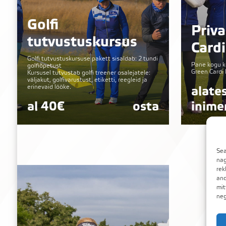
Golfi
Priv
tutvustuskursus
Cardi
Golfi tutvustuskursuse pakett sisaldab: 2 tundi
Pane kogu ko
golfiõpetust
Green Cardi 
Kursusel tutvustab golfi treener osalejatele:
väljakut, golfivarustust, etiketti, reegleid ja
erinevaid lööke.
alate
al 40€
osta
inime
Sea
nag
rek
and
mit
neg