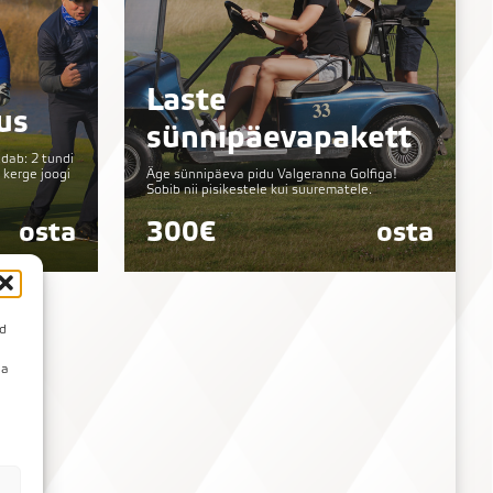
Laste
us
sünnipäevapakett
ldab: 2 tundi
 kerge joogi
Äge sünnipäeva pidu Valgeranna Golfiga!
Sobib nii pisikestele kui suurematele.
osta
300€
osta
id
da