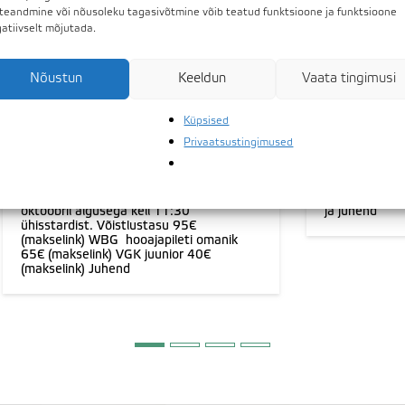
teandmine või nõusoleku tagasivõtmine võib teatud funktsioone ja funktsioone
atiivselt mõjutada.
Nõustun
Keeldun
Vaata tingimusi
Küpsised
07.10.2025
23.09.2025
Privaatsustingimused
Hooaja lõpuvõistlus 2025
SÜGIS MU
VALGERANNA GOLFIKLUBI HOOAJA
Laupäeval 27
LÕPUVÕISTLUS 2025 Valgerannas 11.
sügise ägedai
oktoobril algusega kell 11:30
ja juhend
ühisstardist. Võistlustasu 95€
(makselink) WBG hooajapileti omanik
65€ (makselink) VGK juunior 40€
(makselink) ​Juhend