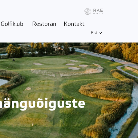
Info
Ilm
Golfbox
Golfiklubi
Restoran
Kontakt
Est
mänguõiguste