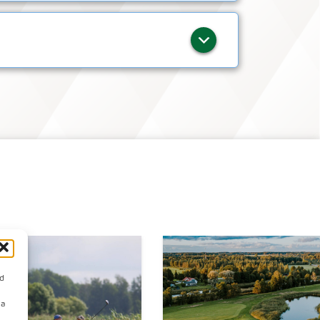
id
da