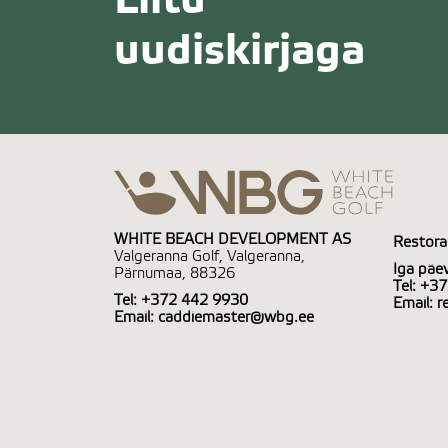
uudiskirjaga
WHITE BEACH DEVELOPMENT AS
Restora
Valgeranna Golf, Valgeranna,
Iga päe
Pärnumaa, 88326
Tel:
+37
Tel:
+372 442 9930
Email:
r
Email:
caddiemaster@wbg.ee