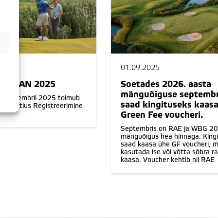
01.09.2025
LLIGAN 2025
Soetades 2026. aasta
mänguõiguse septembr
. septembril 2025 toimub
saad kingituseks kaas
m võistlus Registreerimine
Green Fee voucheri.
Septembris on RAE ja WBG 20
mänguõigus hea hinnaga. King
saad kaasa ühe GF voucheri, m
kasutada ise või võtta sõbra ra
kaasa. Voucher kehtib nii RAE