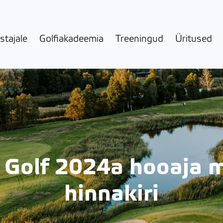
stajale
Golfiakadeemia
Treeningud
Üritused
 Golf 2024a hooaja 
hinnakiri