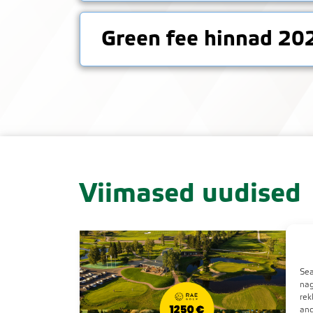
Green fee hinnad 20
Viimased uudised
Sea
nag
rek
and