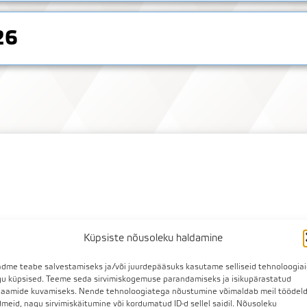
26
Küpsiste nõusoleku haldamine
dme teabe salvestamiseks ja/või juurdepääsuks kasutame selliseid tehnoloogia
u küpsised. Teeme seda sirvimiskogemuse parandamiseks ja isikupärastatud
laamide kuvamiseks. Nende tehnoloogiatega nõustumine võimaldab meil töödel
meid, nagu sirvimiskäitumine või kordumatud ID-d sellel saidil. Nõusoleku