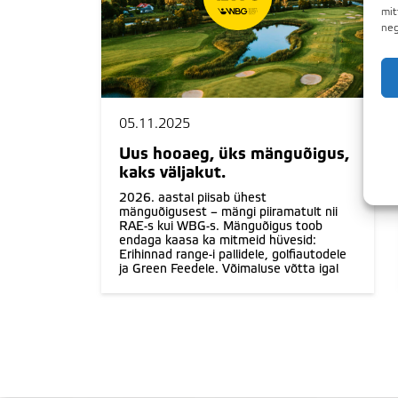
mit
neg
05.11.2025
Uus hooaeg, üks mänguõigus,
kaks väljakut.
2026. aastal piisab ühest
mänguõigusest – mängi piiramatult nii
RAE-s kui WBG-s. Mänguõigus toob
endaga kaasa ka mitmeid hüvesid:
Erihinnad range-i pallidele, golfiautodele
ja Green Feedele. Võimaluse võtta igal