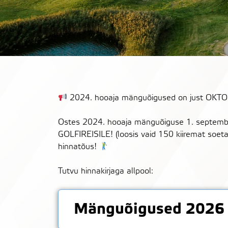
2024. hooaja mänguõigused on just OKT
Ostes 2024. hooaja mänguõiguse 1. september
GOLFIREISILE! (loosis vaid 150 kiiremat soet
hinnatõus!
Tutvu hinnakirjaga allpool:
Mänguõigused 2026